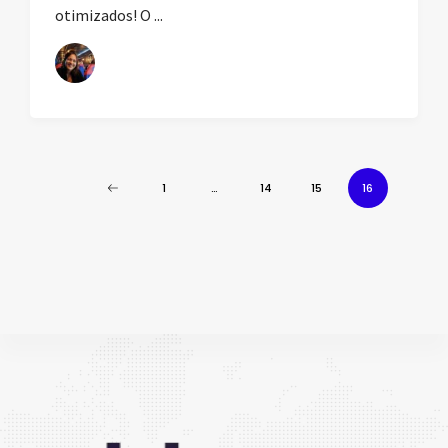
otimizados! O ...
1
…
14
15
16