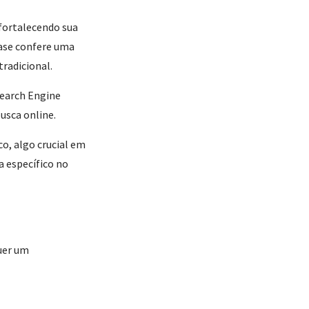
fortalecendo sua
ease confere uma
tradicional.
earch Engine
usca online.
co, algo crucial em
 específico no
uer um