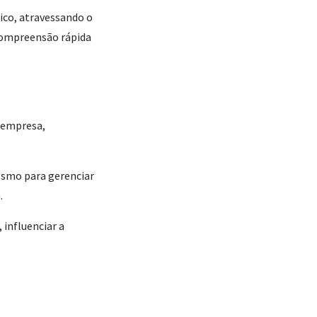
ico, atravessando o
 compreensão rápida
 empresa,
esmo para gerenciar
a.
 influenciar a