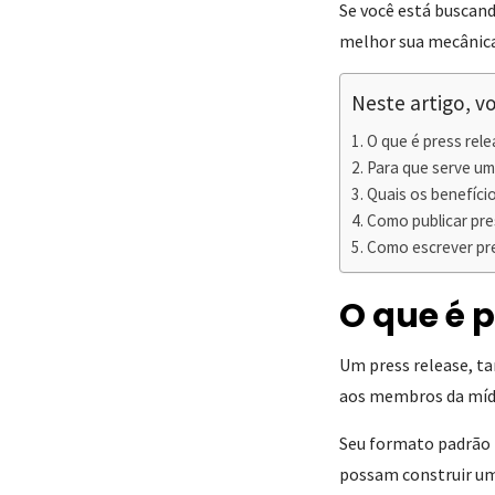
Se você está buscand
melhor sua mecânica
Neste artigo, vo
O que é press rel
Para que serve um
Quais os benefíci
Como publicar pre
Como escrever pre
O que é p
Um press release, 
aos membros da mídi
Seu formato padrão b
possam construir um