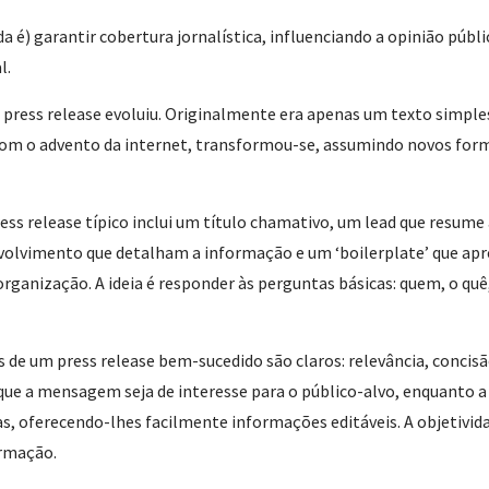
da é) garantir cobertura jornalística, influenciando a opinião púb
l.
 press release evoluiu. Originalmente era apenas um texto simples
om o advento da internet, transformou-se, assumindo novos forma
ss release típico inclui um título chamativo, um lead que resume a
volvimento que detalham a informação e um ‘boilerplate’ que ap
rganização. A ideia é responder às perguntas básicas: quem, o quê
s de um press release bem-sucedido são claros: relevância, concisão
que a mensagem seja de interesse para o público-alvo, enquanto a
s, oferecendo-lhes facilmente informações editáveis. A objetivid
ormação.