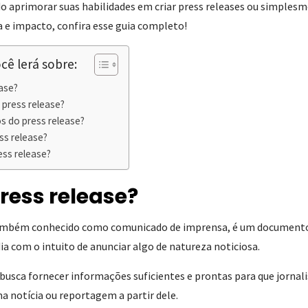
o aprimorar suas habilidades em criar press releases ou simples
 e impacto, confira esse guia completo!
cê lerá sobre:
ease?
 press release?
os do press release?
ss release?
ss release?
ress release?
também conhecido como comunicado de imprensa, é um documento 
a com o intuito de anunciar algo de natureza noticiosa.
usca fornecer informações suficientes e prontas para que jornali
a notícia ou reportagem a partir dele.