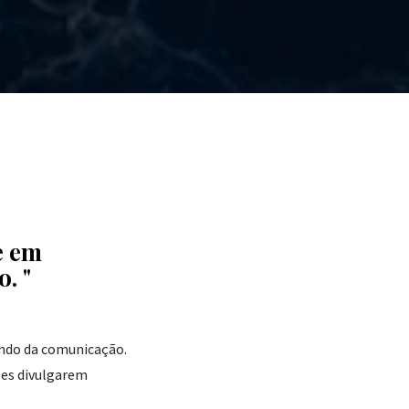
e
em
to.
undo da comunicação.
ões divulgarem